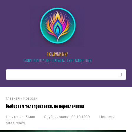
Перейти
к
контенту
ЛЮБИМЫЙ МИР
Свежие и интересные статьи на самые важные темы
Поиск:
Главная
»
Новости
Выбираем телеприставки, не переплачивая
На чтение:
5 мин
Опубликовано:
02.10.1929
Новости
SitesReady