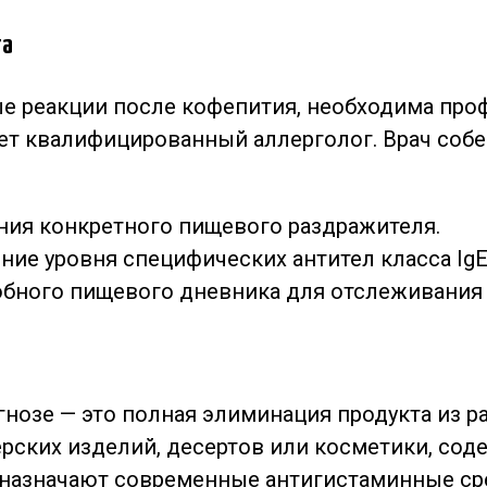
та
ые реакции после кофепития, необходима пр
ет квалифицированный аллерголог. Врач соб
ния конкретного пищевого раздражителя.
ние уровня специфических антител класса IgE
бного пищевого дневника для отслеживания 
озе — это полная элиминация продукта из рац
терских изделий, десертов или косметики, со
назначают современные антигистаминные ср