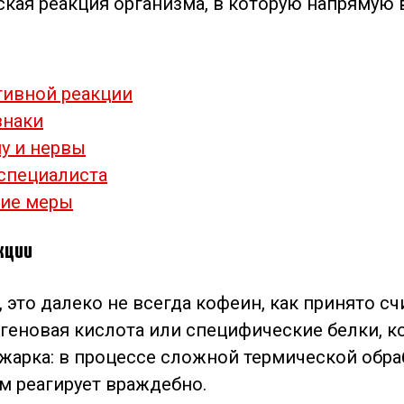
еская реакция организма, в которую напрямую
тивной реакции
знаки
у и нервы
специалиста
кие меры
кции
 это далеко не всегда кофеин, как принято сч
геновая кислота или специфические белки, к
жарка: в процессе сложной термической обр
м реагирует враждебно.