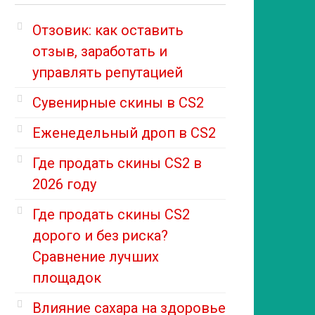
Отзовик: как оставить
отзыв, заработать и
управлять репутацией
Сувенирные скины в CS2
Еженедельный дроп в CS2
Где продать скины CS2 в
2026 году
Где продать скины CS2
дорого и без риска?
Сравнение лучших
площадок
Влияние сахара на здоровье