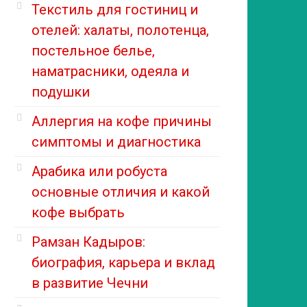
Текстиль для гостиниц и
отелей: халаты, полотенца,
постельное белье,
наматрасники, одеяла и
подушки
Аллергия на кофе причины
симптомы и диагностика
Арабика или робуста
основные отличия и какой
кофе выбрать
Рамзан Кадыров:
биография, карьера и вклад
в развитие Чечни