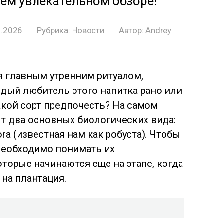
шем увлекательном обзоре!
3.2026
Рубрика:
Новости
Автор:
Andrey
я главным утренним ритуалом,
дый любитель этого напитка рано или
акой сорт предпочесть? На самом
т два основных биологических вида:
hora (известная нам как робуста). Чтобы
необходимо понимать их
торые начинаются еще на этапе, когда
на плантация.