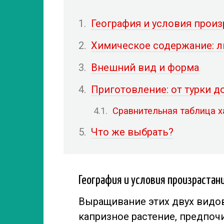
География и условия произ
Химическое содержание: л
Внешний вид и форма
Приготовление: от турки 
Сравнительная таблица х
Что же выбрать?
География и условия произрастан
Выращивание этих двух видов
капризное растение, предпо