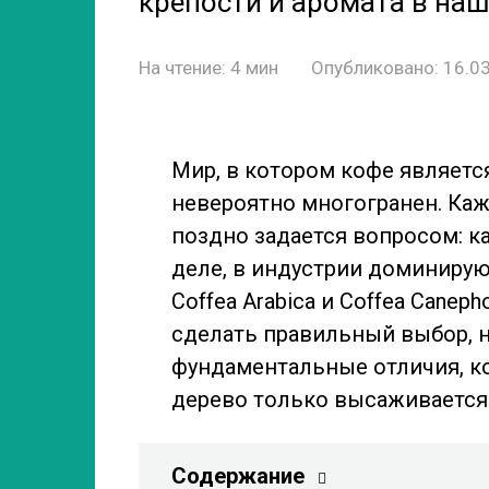
крепости и аромата в на
На чтение:
4 мин
Опубликовано:
16.0
Мир, в котором кофе являетс
невероятно многогранен. Каж
поздно задается вопросом: к
деле, в индустрии доминирую
Coffea Arabica и Coffea Canep
сделать правильный выбор, 
фундаментальные отличия, ко
дерево только высаживается 
Содержание