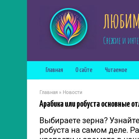
Перейти
ЛЮБИМ
к
контенту
Свежие и инте
Главная
О сайте
Читаемое
Главная
»
Новости
Арабика или робуста основные от
Выбираете зерна? Узнайте
робуста на самом деле. Р