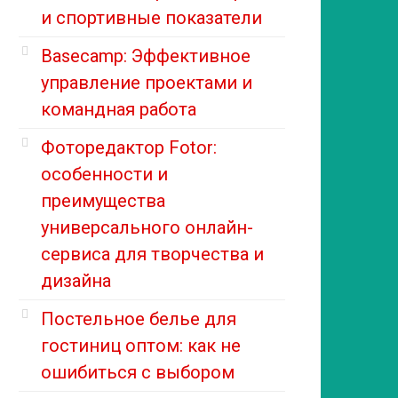
и спортивные показатели
Basecamp: Эффективное
управление проектами и
командная работа
Фоторедактор Fotor:
особенности и
преимущества
универсального онлайн-
сервиса для творчества и
дизайна
Постельное белье для
гостиниц оптом: как не
ошибиться с выбором