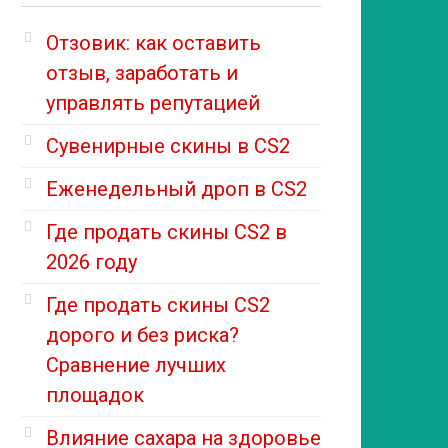
Отзовик: как оставить
отзыв, заработать и
управлять репутацией
Сувенирные скины в CS2
Еженедельный дроп в CS2
Где продать скины CS2 в
2026 году
Где продать скины CS2
дорого и без риска?
Сравнение лучших
площадок
Влияние сахара на здоровье