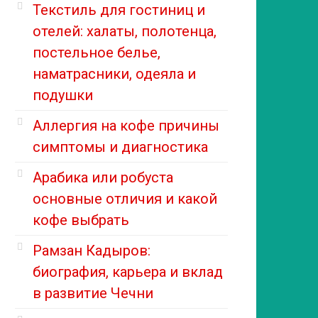
Текстиль для гостиниц и
отелей: халаты, полотенца,
постельное белье,
наматрасники, одеяла и
подушки
Аллергия на кофе причины
симптомы и диагностика
Арабика или робуста
основные отличия и какой
кофе выбрать
Рамзан Кадыров:
биография, карьера и вклад
в развитие Чечни