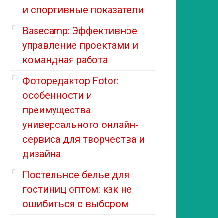
и спортивные показатели
Basecamp: Эффективное
управление проектами и
командная работа
Фоторедактор Fotor:
особенности и
преимущества
универсального онлайн-
сервиса для творчества и
дизайна
Постельное белье для
гостиниц оптом: как не
ошибиться с выбором