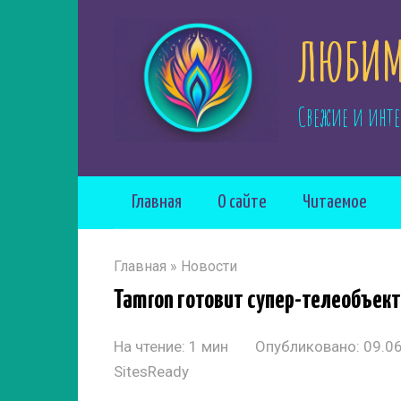
Перейти
ЛЮБИМ
к
контенту
Свежие и инте
Главная
О сайте
Читаемое
Главная
»
Новости
Tamron готовит супер-телеобъек
На чтение:
1 мин
Опубликовано:
09.0
SitesReady