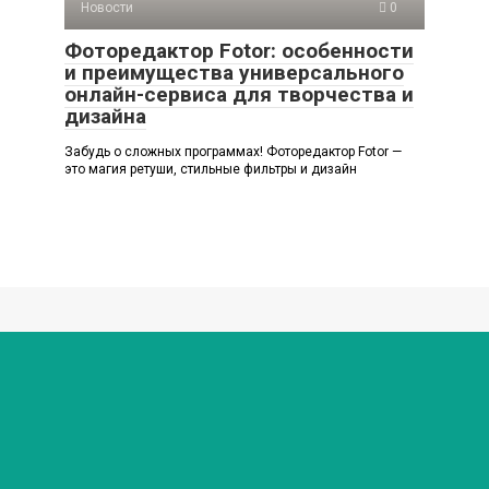
Новости
0
Фоторедактор Fotor: особенности
и преимущества универсального
онлайн-сервиса для творчества и
дизайна
Забудь о сложных программах! Фоторедактор Fotor —
это магия ретуши, стильные фильтры и дизайн
© 2026 Любимый мир
Политика конфиденциальности
Внимание! В публикациях могут встречаются упоминания
и логотипы Facebook* и Instagram* - данные социальные
сети являются продуктами организации Meta,
деятельность которой признана экстремистской и
запрещена на территории России