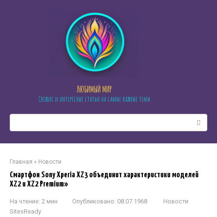
Перейти
к
контенту
ЛЮБИМЫЙ МИР
Свежие и интересные статьи на самые важные темы
Поиск:
Главная
»
Новости
Смартфон Sony Xperia XZ3 объединит характеристики моделей
XZ2 и XZ2 Premium»
На чтение:
2 мин
Опубликовано:
08.07.1968
Новости
SitesReady