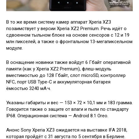
В то же время систему камер аппарат Xperia XZ3
позаимствует у версии Xperia XZ2 Premium. Речь идёт о
сдвоенном тыльном блоке на основе сенсоров с 12 и 19
млн пикселей, а также о фронтальном 13-мегапиксельном
модуле.
В оснащение новинки также войдут 6 Гбайт оперативной
памяти (как у Xperia XZ2 Premium), флеш-модуль
вместимостью до 128 Гбайт, слот microSD, контроллер
NFC, порт USB Type-C и аккумуляторная батарея
ёмкостью 3240 мА·ч.
Указаны габариты и вес — 153 × 72 × 10,1 мм и 183 грамма.
Говорится также о защите от влаги и пыли по стандарту
IP68. Операционная система — Android 8.1 Oreo.
Анонс Sony Xperia XZ3 ожидается на выставке IFA 2018,
которая пройдёт с 31 августа по 5 сентября в Берлине.