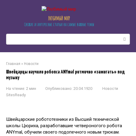
Перейти
к
контенту
ЛЮБИМЫЙ МИР
Свежие и интересные статьи на самые важные темы
Поиск:
Главная
»
Новости
Швейцарцы научили робопса ANYmal ритмично «зажигать» под
музыку
На чтение:
2 мин
Опубликовано:
20.04.1920
Новости
SitesReady
Швейцарские робототехники из Высшей технической
школы Цюриха, разработавшие четвероногого робота
ANYmal, обучили своего подопечного новым трюкам.