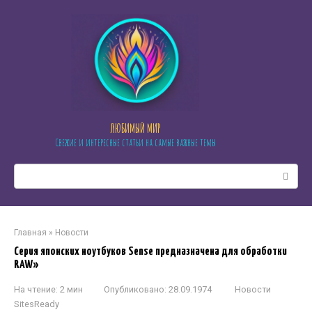
Перейти
к
контенту
ЛЮБИМЫЙ МИР
Свежие и интересные статьи на самые важные темы
Поиск:
Главная
»
Новости
Серия японских ноутбуков Sense предназначена для обработки
RAW»
На чтение:
2 мин
Опубликовано:
28.09.1974
Новости
SitesReady