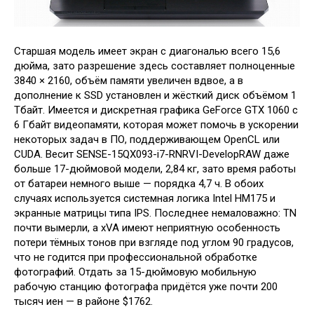
Старшая модель имеет экран с диагональю всего 15,6
дюйма, зато разрешение здесь составляет полноценные
3840 × 2160, объём памяти увеличен вдвое, а в
дополнение к SSD установлен и жёсткий диск объёмом 1
Тбайт. Имеется и дискретная графика GeForce GTX 1060 с
6 Гбайт видеопамяти, которая может помочь в ускорении
некоторых задач в ПО, поддерживающем OpenCL или
CUDA. Весит SENSE-15QX093-i7-RNRVI-DevelopRAW даже
больше 17-дюймовой модели, 2,84 кг, зато время работы
от батареи немного выше — порядка 4,7 ч. В обоих
случаях используется системная логика Intel HM175 и
экранные матрицы типа IPS. Последнее немаловажно: TN
почти вымерли, а xVA имеют неприятную особенность
потери тёмных тонов при взгляде под углом 90 градусов,
что не годится при профессиональной обработке
фотографий. Отдать за 15-дюймовую мобильную
рабочую станцию фотографа придётся уже почти 200
тысяч иен — в районе $1762.