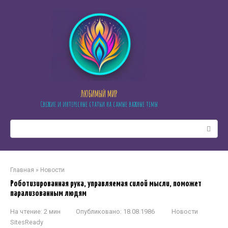
Перейти
к
контенту
ЛЮБИМЫЙ МИР
Свежие и интересные статьи на самые важные темы
Поиск:
Главная
»
Новости
Роботизированная рука, управляемая силой мысли, поможет
парализованным людям
На чтение:
2 мин
Опубликовано:
18.08.1986
Новости
SitesReady