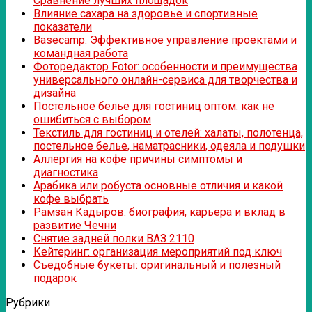
Сравнение лучших площадок
Влияние сахара на здоровье и спортивные
показатели
Basecamp: Эффективное управление проектами и
командная работа
Фоторедактор Fotor: особенности и преимущества
универсального онлайн-сервиса для творчества и
дизайна
Постельное белье для гостиниц оптом: как не
ошибиться с выбором
Текстиль для гостиниц и отелей: халаты, полотенца,
постельное белье, наматрасники, одеяла и подушки
Аллергия на кофе причины симптомы и
диагностика
Арабика или робуста основные отличия и какой
кофе выбрать
Рамзан Кадыров: биография, карьера и вклад в
развитие Чечни
Снятие задней полки ВАЗ 2110
Кейтеринг: организация мероприятий под ключ
Съедобные букеты: оригинальный и полезный
подарок
Рубрики