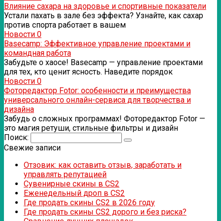
Влияние сахара на здоровье и спортивные показатели
Устали пахать в зале без эффекта? Узнайте, как сахар
против спорта работает в вашем
Новости
0
Basecamp: Эффективное управление проектами и
командная работа
Забудьте о хаосе! Basecamp — управление проектами
для тех, кто ценит ясность. Наведите порядок
Новости
0
Фоторедактор Fotor: особенности и преимущества
универсального онлайн-сервиса для творчества и
дизайна
Забудь о сложных программах! Фоторедактор Fotor —
это магия ретуши, стильные фильтры и дизайн
Поиск:
Свежие записи
Отзовик: как оставить отзыв, заработать и
управлять репутацией
Сувенирные скины в CS2
Еженедельный дроп в CS2
Где продать скины CS2 в 2026 году
Где продать скины CS2 дорого и без риска?