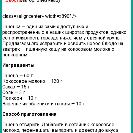
Новости
Автор:
SitesReady
class=»aligncenter» width=»890″ />
Пшенка — один из самых доступных и
распространенных в наших широтах продуктов, однако
ее популярность гораздо ниже, чем у овсяной крупы.
Предлагаем это исправить и освоить новое блюдо на
завтрак — пшенную кашу на кокосовом молоке с
попкорном.
Ингредиенты:
Пшено — 60 г
Кокосовое молоко — 120 г
Сахар — 15 г
Соль — 3 г
Попкорн — 10 г
Варенье из облепихи и тыквы — 10 г
Способ приготовления:
Пшено отварить. Добавить в сотейник кокосовое
молоко, перемешать, выпарить и довести до вкуса