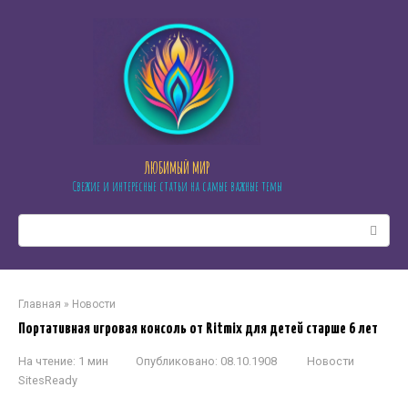
Перейти
к
контенту
ЛЮБИМЫЙ МИР
Свежие и интересные статьи на самые важные темы
Поиск:
Главная
»
Новости
Портативная игровая консоль от Ritmix для детей старше 6 лет
На чтение:
1 мин
Опубликовано:
08.10.1908
Новости
SitesReady