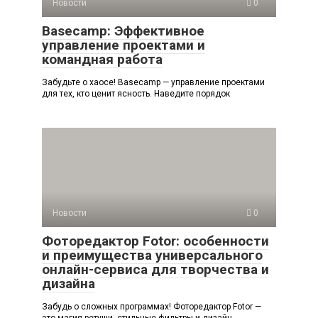
Новости
0
Basecamp: Эффективное
управление проектами и
командная работа
Забудьте о хаосе! Basecamp — управление проектами
для тех, кто ценит ясность. Наведите порядок
Новости
0
Фоторедактор Fotor: особенности
и преимущества универсального
онлайн-сервиса для творчества и
дизайна
Забудь о сложных программах! Фоторедактор Fotor —
это магия ретуши, стильные фильтры и дизайн