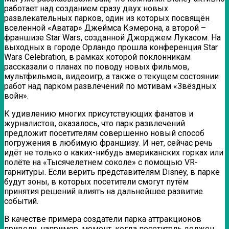
работает над созданием сразу двух новых
развлекательных парков, один из которых посвящён
вселенной «Аватар» Джеймса Кэмерона, а второй –
франшизе Star Wars, созданной Джорджем Лукасом. На
выходных в городе Орландо прошла
конференция Star
Wars Celebration, в рамках которой поклонникам
рассказали о планах по поводу новых фильмов,
мультфильмов, видеоигр, а также о текущем состоянии
работ над парком развлечений по мотивам «Звёздных
войн».
К удивлению многих присутствующих фанатов и
журналистов, оказалось, что парк развлечений
предложит посетителям совершенно новый способ
погружения в любимую франшизу. И нет, сейчас речь
идёт не только о каких-нибудь американских горках или
полёте на «Тысячелетнем соколе» с помощью VR-
гарнитуры. Если верить представителям Disney, в парке
будут зоны, в которых посетители смогут путём
принятия решений влиять на дальнейшее развитие
событий.
В качестве примера создатели парка аттракционов
привели, например, момент, когда посетитель должен