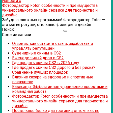
Новости
0
Фоторедактор Fotor: особенности и преимущества
универсального онлайн-сервиса для творчества и
дизайна
Забудь о сложных программах! Фоторедактор Fotor —
это магия ретуши, стильные фильтры и дизайн
Поиск:
Свежие записи
Отзовик: как оставить отзыв, заработать и
управлять репутацией
Сувенирные скины в CS2
Еженедельный дроп в CS2
Где продать скины CS2 в 2026 году
Где продать скины CS2 дорого и без риска?
Сравнение лучших площадок
Влияние сахара на здоровье и спортивные
показатели
Basecamp: Эффективное управление проектами и
командная работа
Фоторедактор Fotor: особенности и преимущества
универсального онлайн-сервиса для творчества и
дизайна
Постельное белье для гостиниц оптом: как не