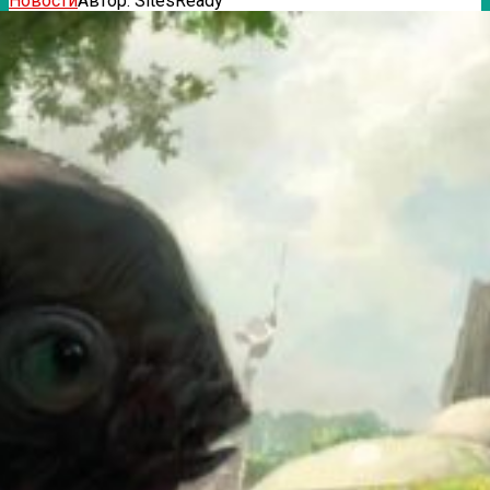
Новости
Автор:
SitesReady