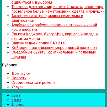
ошибиться с выбором
Текстиль для гостиниц и отелей: халаты, полотенца,
постельное белье, наматрасники, одеяла и подушки
Аллергия на кофе причины симптомы и
диагностика
Арабика или робуста основные отличия и какой
кофе выбрать
Рамзан Кадыров: биография, карьера и вклад в
развитие Чечни
Снятие задней полки ВАЗ 2110
Кейтеринг: организация мероприятий под ключ
Съедобные букеты: оригинальный и полезный
подарок
Рубрики
Дом и уют
Новости
Строительство и ремонт
Услуги
Главная
О сайте
Читаемое