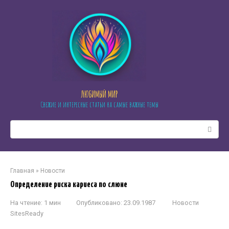
Перейти
к
контенту
ЛЮБИМЫЙ МИР
Свежие и интересные статьи на самые важные темы
Поиск:
Главная
»
Новости
Определение риска кариеса по слюне
На чтение:
1 мин
Опубликовано:
23.09.1987
Новости
SitesReady