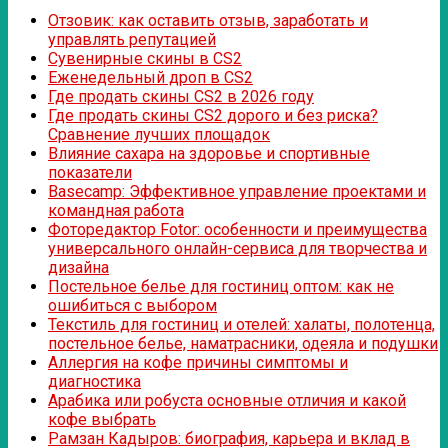
Отзовик: как оставить отзыв, заработать и
управлять репутацией
Сувенирные скины в CS2
Еженедельный дроп в CS2
Где продать скины CS2 в 2026 году
Где продать скины CS2 дорого и без риска?
Сравнение лучших площадок
Влияние сахара на здоровье и спортивные
показатели
Basecamp: Эффективное управление проектами и
командная работа
Фоторедактор Fotor: особенности и преимущества
универсального онлайн-сервиса для творчества и
дизайна
Постельное белье для гостиниц оптом: как не
ошибиться с выбором
Текстиль для гостиниц и отелей: халаты, полотенца,
постельное белье, наматрасники, одеяла и подушки
Аллергия на кофе причины симптомы и
диагностика
Арабика или робуста основные отличия и какой
кофе выбрать
Рамзан Кадыров: биография, карьера и вклад в