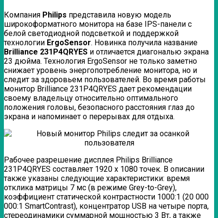
Компания
Philips
представила новую модель
широкоформатного монитора на базе IPS-панели с
белой светодиодной подсветкой и поддержкой
технологии
ErgoSensor
. Новинка получила название
Brilliance 231P4QRYES
и отличается диагональю экрана
23 дюйма. Технология ErgoSensor не только заметно
снижает уровень энергопотребление монитора, но и
следит за здоровьем пользователей. Во время работы
монитор Brilliance 231P4QRYES дает рекомендации
своему владельцу относительно оптимального
положения головы, безопасного расстояния глаз до
экрана и напоминает о перерывах для отдыха.
Рабочее разрешение дисплея Philips Brilliance
231P4QRYES составляет 1920 х 1080 точек. В описании
также указаны следующие характеристики: время
отклика матрицы 7 мс (в режиме Grey-to-Grey),
коэффициент статической контрастности 1000:1 (20 000
000:1 SmartContrast), концентратор USB на четыре порта,
стереодинамики суммарной мощностью 3 Вт, а также