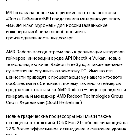
MSI показала новые материнские платы на выставке
«Эпоха Гейминга»MSI представила материнскую плату
«B360M Илья Муромец» для РоссииТайваньские
инженеры изобрели способ повысить
производительность видеокарт …
AMD Radeon всегда стремилась к реализации интересов
геймеров: инновации вроде API DirectX и Vulkan, новые
технологии, включая Radeon FreeSync, а также желание
существенно улучшить экосистему PC. Именно эти
ценности приводят к процветающему нашего игрового
сообщества и объясняют, почему так много геймеров
продолжают гнаться за AMD Radeon.— вице-президент и
генеральный менеджер AMD Radeon Technologies Group
Скотт Херкельман (Scott Herkelman)
Новые графические процессоры MSI MECH также
оснащены технологией TORX Fan 2.0, обеспечивающей на
22 % более эффективное охлаждение и снижение уровня