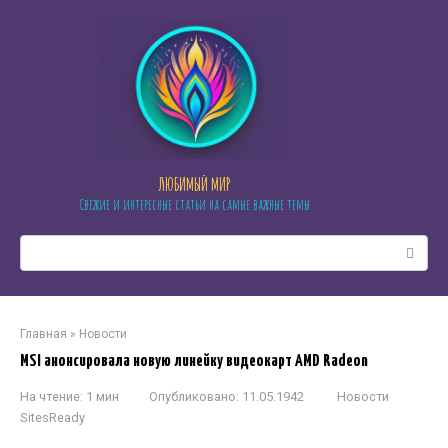
Перейти
к
контенту
ЛЮБИМЫЙ МИР
Свежие и интересные статьи на самые важные темы
Поиск:
Главная
»
Новости
MSI анонсировала новую линейку видеокарт AMD Radeon
На чтение:
1 мин
Опубликовано:
11.05.1942
Новости
SitesReady