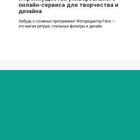
онлайн-сервиса для творчества и
дизайна
Забудь о сложных программах! Фоторедактор Fotor —
это магия ретуши, стильные фильтры и дизайн
© 2026 Любимый мир
Политика конфиденциальности
Внимание! В публикациях могут встречаются упоминания
и логотипы Facebook* и Instagram* - данные социальные
сети являются продуктами организации Meta,
деятельность которой признана экстремистской и
запрещена на территории России