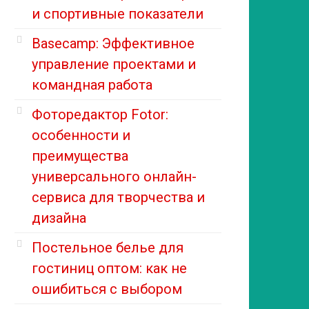
и спортивные показатели
Basecamp: Эффективное
управление проектами и
командная работа
Фоторедактор Fotor:
особенности и
преимущества
универсального онлайн-
сервиса для творчества и
дизайна
Постельное белье для
гостиниц оптом: как не
ошибиться с выбором