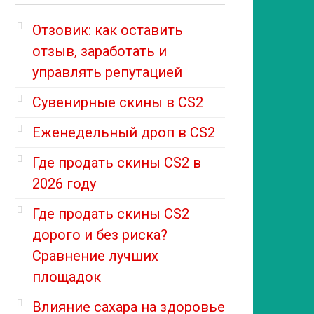
Отзовик: как оставить
отзыв, заработать и
управлять репутацией
Сувенирные скины в CS2
Еженедельный дроп в CS2
Где продать скины CS2 в
2026 году
Где продать скины CS2
дорого и без риска?
Сравнение лучших
площадок
Влияние сахара на здоровье