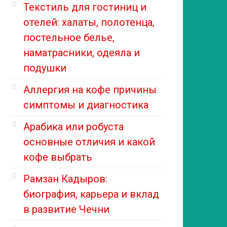
Текстиль для гостиниц и
отелей: халаты, полотенца,
постельное белье,
наматрасники, одеяла и
подушки
Аллергия на кофе причины
симптомы и диагностика
Арабика или робуста
основные отличия и какой
кофе выбрать
Рамзан Кадыров:
биография, карьера и вклад
в развитие Чечни