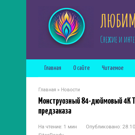
Перейти
ЛЮБИМ
к
контенту
Свежие и инте
Главная
О сайте
Читаемое
Главная
»
Новости
Монструозный 84-дюймовый 4K T
предзаказа
На чтение:
1 мин
Опубликовано:
28.1
SitesReady