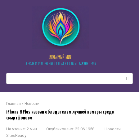
Перейти
к
контенту
ЛЮБИМЫЙ МИР
Свежие и интересные статьи на самые важные темы
Поиск:
Главная
»
Новости
iPhone 8 Plus назван обладателем лучшей камеры среди
смартфонов»
На чтение:
2 мин
Опубликовано:
22.06.1958
Новости
SitesReady