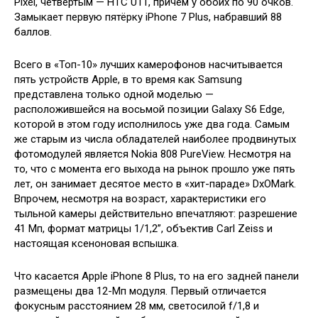
Pixel, четвёртым — HTC U11, причём у обоих по 90 очков.
Замыкает первую пятёрку iPhone 7 Plus, набравший 88
баллов.
Всего в «Топ-10» лучших камерофонов насчитывается
пять устройств Apple, в то время как Samsung
представлена только одной моделью —
расположившейся на восьмой позиции Galaxy S6 Edge,
которой в этом году исполнилось уже два года. Самым
же старым из числа обладателей наиболее продвинутых
фотомодулей является Nokia 808 PureView. Несмотря на
то, что с момента его выхода на рынок прошло уже пять
лет, он занимает десятое место в «хит-параде» DxOMark.
Впрочем, несмотря на возраст, характеристики его
тыльной камеры действительно впечатляют: разрешение
41 Мп, формат матрицы 1/1,2”, объектив Carl Zeiss и
настоящая ксеноновая вспышка.
Что касается Apple iPhone 8 Plus, то на его задней панели
размещены два 12-Мп модуля. Первый отличается
фокусным расстоянием 28 мм, светосилой f/1,8 и