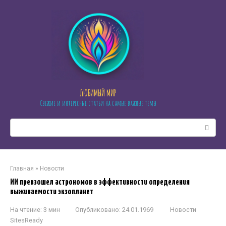
Перейти
к
контенту
ЛЮБИМЫЙ МИР
Свежие и интересные статьи на самые важные темы
Поиск:
Главная
»
Новости
ИИ превзошел астрономов в эффективности определения
выживаемости экзопланет
На чтение:
3 мин
Опубликовано:
24.01.1969
Новости
SitesReady