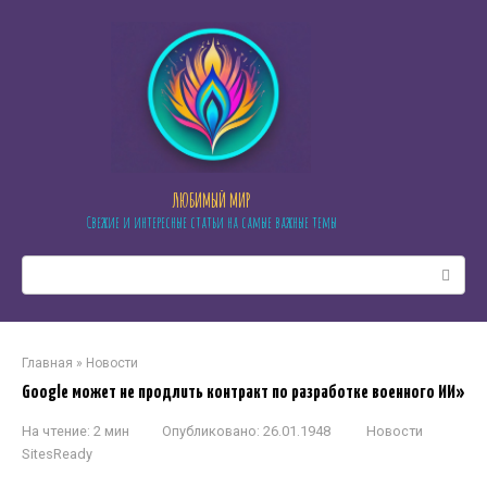
Перейти
к
контенту
ЛЮБИМЫЙ МИР
Свежие и интересные статьи на самые важные темы
Поиск:
Главная
»
Новости
Google может не продлить контракт по разработке военного ИИ»
На чтение:
2 мин
Опубликовано:
26.01.1948
Новости
SitesReady