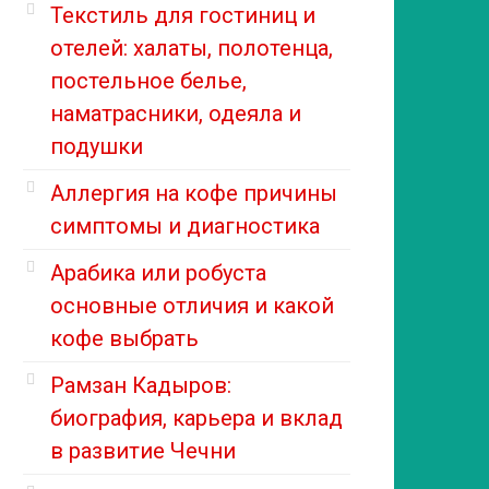
Текстиль для гостиниц и
отелей: халаты, полотенца,
постельное белье,
наматрасники, одеяла и
подушки
Аллергия на кофе причины
симптомы и диагностика
Арабика или робуста
основные отличия и какой
кофе выбрать
Рамзан Кадыров:
биография, карьера и вклад
в развитие Чечни