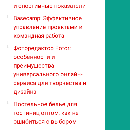
и спортивные показатели
Basecamp: Эффективное
управление проектами и
командная работа
Фоторедактор Fotor:
особенности и
преимущества
универсального онлайн-
сервиса для творчества и
дизайна
Постельное белье для
гостиниц оптом: как не
ошибиться с выбором