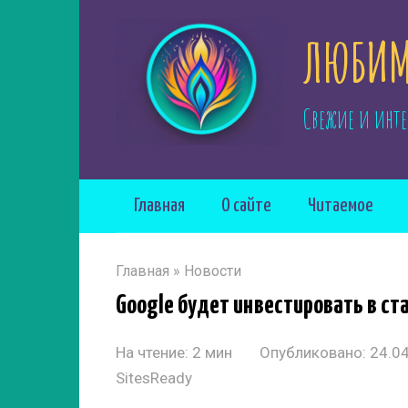
Перейти
ЛЮБИМ
к
контенту
Свежие и инте
Главная
О сайте
Читаемое
Главная
»
Новости
Google будет инвестировать в ст
На чтение:
2 мин
Опубликовано:
24.0
SitesReady