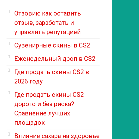
Отзовик: как оставить
отзыв, заработать и
управлять репутацией
Сувенирные скины в CS2
Еженедельный дроп в CS2
Где продать скины CS2 в
2026 году
Где продать скины CS2
дорого и без риска?
Сравнение лучших
площадок
Влияние сахара на здоровье