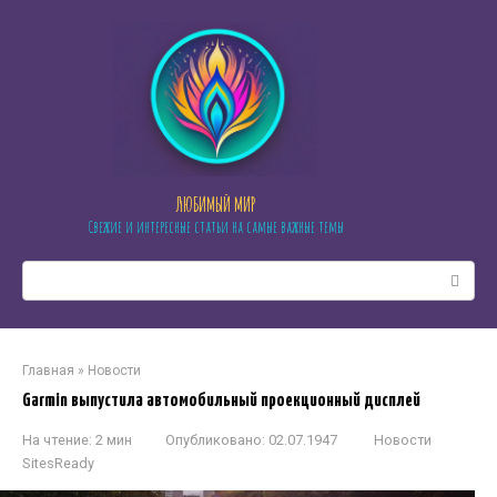
Перейти
к
контенту
ЛЮБИМЫЙ МИР
Свежие и интересные статьи на самые важные темы
Поиск:
Главная
»
Новости
Garmin выпустила автомобильный проекционный дисплей
На чтение:
2 мин
Опубликовано:
02.07.1947
Новости
SitesReady