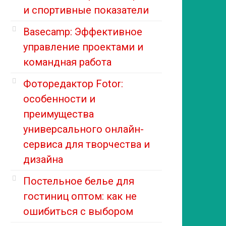
и спортивные показатели
Basecamp: Эффективное
управление проектами и
командная работа
Фоторедактор Fotor:
особенности и
преимущества
универсального онлайн-
сервиса для творчества и
дизайна
Постельное белье для
гостиниц оптом: как не
ошибиться с выбором