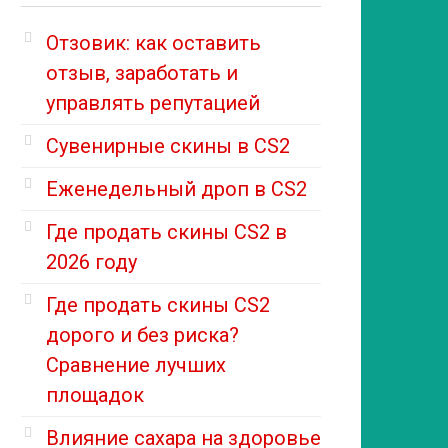
Отзовик: как оставить
отзыв, заработать и
управлять репутацией
Сувенирные скины в CS2
Еженедельный дроп в CS2
Где продать скины CS2 в
2026 году
Где продать скины CS2
дорого и без риска?
Сравнение лучших
площадок
Влияние сахара на здоровье