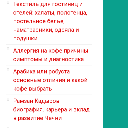
Текстиль для гостиниц и
отелей: халаты, полотенца,
постельное белье,
наматрасники, одеяла и
подушки
Аллергия на кофе причины
симптомы и диагностика
Арабика или робуста
основные отличия и какой
кофе выбрать
Рамзан Кадыров:
биография, карьера и вклад
в развитие Чечни