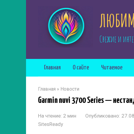
Перейти
ЛЮБИМ
к
контенту
Свежие и инте
Главная
О сайте
Читаемое
Главная
»
Новости
Garmin nuvi 3700 Series — нест
На чтение:
2 мин
Опубликовано:
27.0
SitesReady