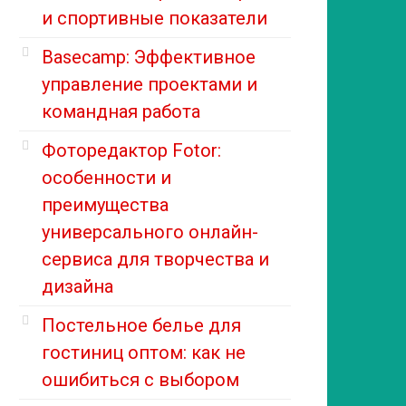
и спортивные показатели
Basecamp: Эффективное
управление проектами и
командная работа
Фоторедактор Fotor:
особенности и
преимущества
универсального онлайн-
сервиса для творчества и
дизайна
Постельное белье для
гостиниц оптом: как не
ошибиться с выбором