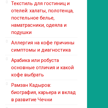
Текстиль для гостиниц и
отелей: халаты, полотенца,
постельное белье,
наматрасники, одеяла и
подушки
Аллергия на кофе причины
симптомы и диагностика
Арабика или робуста
основные отличия и какой
кофе выбрать
Рамзан Кадыров:
биография, карьера и вклад
в развитие Чечни