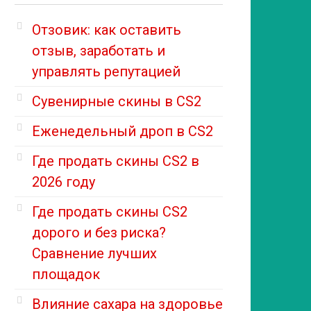
Отзовик: как оставить
отзыв, заработать и
управлять репутацией
Сувенирные скины в CS2
Еженедельный дроп в CS2
Где продать скины CS2 в
2026 году
Где продать скины CS2
дорого и без риска?
Сравнение лучших
площадок
Влияние сахара на здоровье