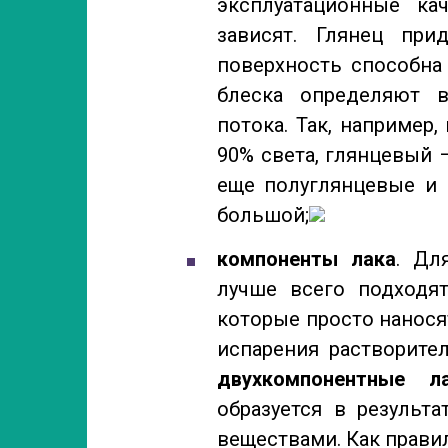
эксплуатационные ка
зависят. Глянец при
поверхность способна 
блеска определяют в
потока. Так, например,
90% света, глянцевый 
еще полуглянцевые и 
большой;
компоненты лака
. Дл
лучше всего подход
которые просто нанося
испарения растворите
двухкомпонентные л
образуется в результ
веществами. Как правил