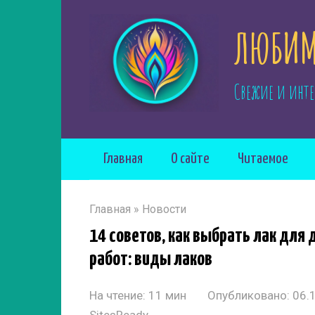
Перейти
ЛЮБИМ
к
контенту
Свежие и инте
Главная
О сайте
Читаемое
Главная
»
Новости
14 советов, как выбрать лак для
работ: виды лаков
На чтение:
11 мин
Опубликовано:
06.
SitesReady