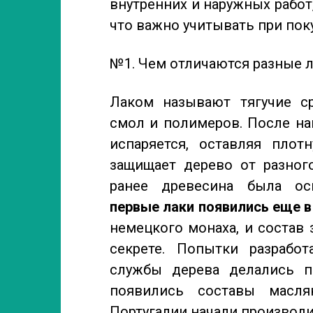
внутренних и наружных работ
что важно учитывать при пок
№1. Чем отличаются разные л
Лаком называют тягучие ср
смол и полимеров. После на
испаряется, оставляя плот
защищает дерево от разного
ранее древесина была ос
первые лаки появились еще 
немецкого монаха, и состав
секрете. Попытки разрабо
службы дерева делались п
появились составы масля
Португалии начали производи