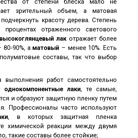
чества от степени блеска мало не
дает зрительный объем, а матовая
подчеркнуть красоту дерева. Степень
 процентах отраженного светового
высокоглянцевый лак
отражает более
– 80-90%, а
матовый
– менее 10%. Есть
полуматовые составы, так что выбор
я выполнения работ самостоятельно
ят
однокомпонентные лаки
, те самые,
тся и образуют защитную пленку путем
ля. Профессионалы часто используют
аки
, в которых защитная пленка
ате химической реакции между двумя
о, такие составы более стойкие;