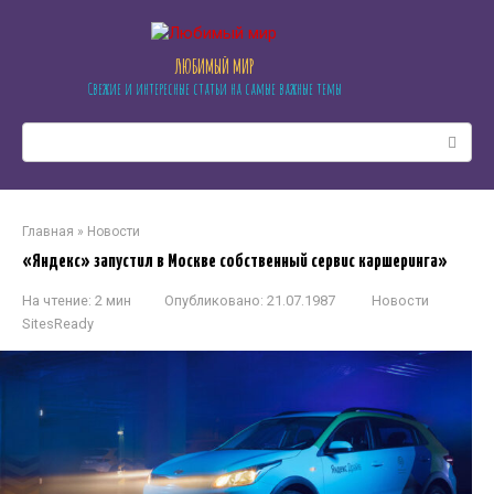
Перейти
к
контенту
ЛЮБИМЫЙ МИР
Свежие и интересные статьи на самые важные темы
Поиск:
Главная
»
Новости
«Яндекс» запустил в Москве собственный сервис каршеринга»
На чтение:
2 мин
Опубликовано:
21.07.1987
Новости
SitesReady