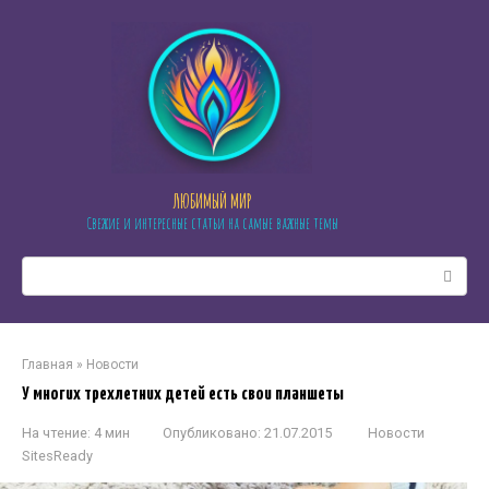
Перейти
к
контенту
ЛЮБИМЫЙ МИР
Свежие и интересные статьи на самые важные темы
Поиск:
Главная
»
Новости
У многих трехлетних детей есть свои планшеты
На чтение:
4 мин
Опубликовано:
21.07.2015
Новости
SitesReady