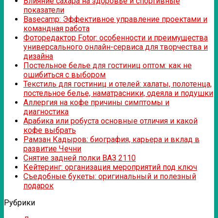
Влияние сахара на здоровье и спортивные
показатели
Basecamp: Эффективное управление проектами и
командная работа
Фоторедактор Fotor: особенности и преимущества
универсального онлайн-сервиса для творчества и
дизайна
Постельное белье для гостиниц оптом: как не
ошибиться с выбором
Текстиль для гостиниц и отелей: халаты, полотенца,
постельное белье, наматрасники, одеяла и подушки
Аллергия на кофе причины симптомы и
диагностика
Арабика или робуста основные отличия и какой
кофе выбрать
Рамзан Кадыров: биография, карьера и вклад в
развитие Чечни
Снятие задней полки ВАЗ 2110
Кейтеринг: организация мероприятий под ключ
Съедобные букеты: оригинальный и полезный
подарок
Рубрики