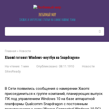
Перейти
к
контенту
ЛЮБИМЫЙ МИР
Свежие и интересные статьи на самые важные темы
Поиск:
Главная
»
Новости
Xiaomi готовит Windows-ноутбук на Snapdragon»
На чтение:
1 мин
Опубликовано:
08.11.1910
Новости
SitesReady
В Сети появились сообщения о намерении Xiaomi
присоединиться к группе компаний, планирующих выпуск
ПК под управлением Windows 10 на базе аппаратной
платформы Qualcomm Snapdragon с постоянным