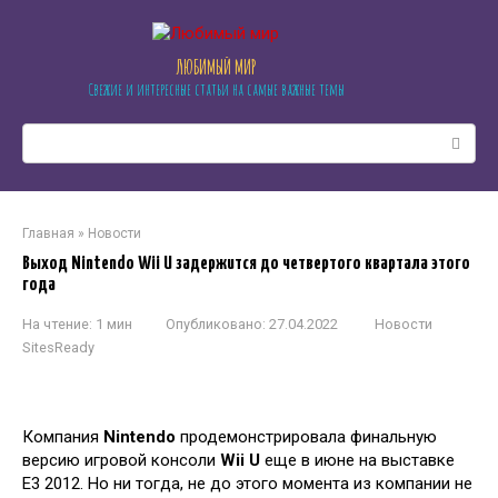
Перейти
к
контенту
ЛЮБИМЫЙ МИР
Свежие и интересные статьи на самые важные темы
Поиск:
Главная
»
Новости
Выход Nintendo Wii U задержится до четвертого квартала этого
года
На чтение:
1 мин
Опубликовано:
27.04.2022
Новости
SitesReady
Компания
Nintendo
продемонстрировала финальную
версию игровой консоли
Wii U
еще в июне на выставке
E3 2012. Но ни тогда, не до этого момента из компании не