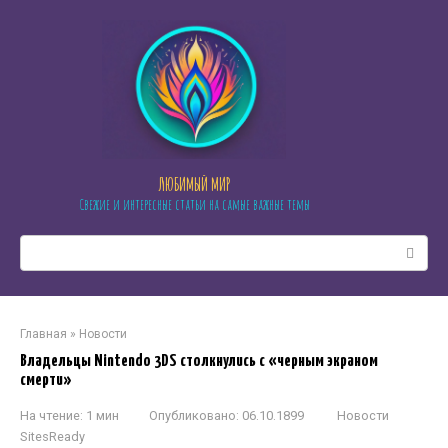
Перейти
к
контенту
ЛЮБИМЫЙ МИР
Свежие и интересные статьи на самые важные темы
Поиск:
Главная
»
Новости
Владельцы Nintendo 3DS столкнулись с «черным экраном
смерти»
На чтение:
1 мин
Опубликовано:
06.10.1899
Новости
SitesReady