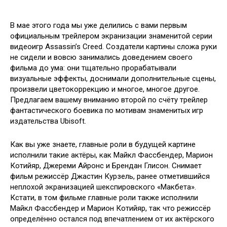
В мае этого года мы уже делились с вами первым
официальным трейлером экранизации знаменитой серии
видеоигр Assassin’s Creed. Создатели картины сложа руки
не сидели и вовсю занимались доведением своего
фильма до ума: они тщательно прорабатывали
визуальные эффекты, доснимали
дополнительные сцены,
произвели цветокоррекцию и многое, многое другое.
Предлагаем вашему вниманию второй по счёту трейлер
фантастического боевика по мотивам знаменитых игр
издательства Ubisoft.
Как вы уже знаете, главные роли в будущей картине
исполнили такие актёры, как Майкл Фассбендер, Марион
Котийяр, Джереми Айронс и Брендан Глисон. Снимает
фильм режиссёр Джастин Курзель, ранее отметившийся
неплохой экранизацией шекспировского «Макбета».
Кстати, в том фильме главные роли также исполнили
Майкл Фассбендер и Марион Котийяр, так что режиссёр
определённо остался под впечатлением от их актёрского