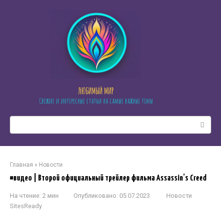
Перейти
к
контенту
ЛЮБИМЫЙ МИР
Свежие и интересные статьи на самые важные темы
Поиск:
Главная
»
Новости
#видео | Второй официальный трейлер фильма Assassin’s Creed
На чтение:
2 мин
Опубликовано:
05.07.2023
Новости
SitesReady