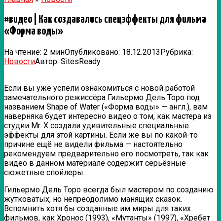
#видео | Как создавались спецэффекты для фильма
«Форма воды»
На чтение:
2 мин
Опубликовано:
18.12.2013
Рубрика:
Новости
Автор:
SitesReady
Если вы уже успели ознакомиться с новой работой
замечательного режиссёра Гильермо Дель Торо под
названием Shape of Water («Форма воды» — англ.), вам
наверняка будет интересно видео о том, как мастера из
студии Mr. X создали удивительные специальные
эффекты для этой картины. Если
же вы по какой-то
причине ещё не видели фильма — настоятельно
рекомендуем предварительно его посмотреть, так как
видео в данном материале содержит серьёзные
сюжетные спойлеры.
Гильермо Дель Торо всегда был мастером по созданию
жутковатых, но непреодолимо манящих сказок.
Вспомнить хотя бы созданные им миры для таких
фильмов, как Хронос (1993), «Мутанты» (1997), «Хребет