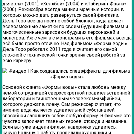
дьявола» (2001), «Хеллбой» (2004) и «Лабиринт Фавна»
(2006). Режиссёра всегда манили мрачные истории, в
которых можно дать развернуться своей фантазии.
Дель Торо всегда носит с собой блокнот, куда делает
всевозможные заметки по своим будущим фильмам и
многочисленные зарисовки будущих персонажей и
монстров. Уж с чем, а с монстрами в его фильмах всегда
всё было просто отлично. Над фильмом «Форма воды»
Дель Торо работал с 2011 года и считает его самой
сложной с технической точки зрения своей работой за
всю карьеру.
Основой сюжета «Формы воды» стала любовь между
немой сотрудницей сверхсекретной правительственной
лаборатории и таинственным человеком-амфибией,
которого держат в плену. Сам режиссёр считает, что
именно вода является удивительной субстанцией,
способной заполнить собой любую форму. В фильме это
чувство заполняет главных героев, отсюда и название.
Если вы уже видели фильм, наверняка удивитесь,
какую большую работу проделали художники и