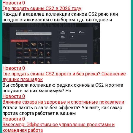
Новости
0
Где продать скины CS2 в 2026 году
Каждый владелец коллекции скинов CS2 рано или
поздно сталкивается с выбором: где выгоднее и
Новости
0
Где продать скины CS2 дорого и без риска? Сравнение
лучших площадок
Вы собрали коллекцию редких скинов в CS2 и хотите
получить за них максимум? Но
Новости
0
Влияние сахара на здоровье и спортивные показатели
Устали пахать в зале без эффекта? Узнайте, как сахар
против спорта работает в вашем
Новости
0
Basecamp: Эффективное управление проектами и
командная работа