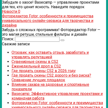
Забудьте о хаосе! Basecamp — управление проектами
для тех, кто ценит ясность. Наведите порядок
Новости
0
Фоторедактор Fotor: особенности и преимущества
универсального онлайн-сервиса для творчества и
дизайна
Забудь о сложных программах! Фоторедактор Fotor —
это магия ретуши, стильные фильтры и дизайн
Поиск:
Свежие записи
Отзовик: как оставить отзыв, заработать и
управлять репутацией
Сувенирные скины в CS2
Еженедельный дроп в CS2
Где продать скины CS2 в 2026 году
Где продать скины CS2 дорого и без риска?
Сравнение лучших площадок
Влияние сахара на здоровье и спортивные
показатели
Basecamp: Эффективное управление проектами и
командная работа
Фоторедактор Fotor: особенности и преимущества
универсального онлайн-сервиса для творчества и