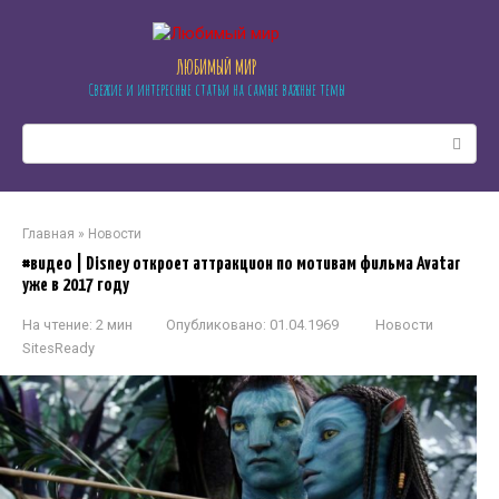
Перейти
к
контенту
ЛЮБИМЫЙ МИР
Свежие и интересные статьи на самые важные темы
Поиск:
Главная
»
Новости
#видео | Disney откроет аттракцион по мотивам фильма Avatar
уже в 2017 году
На чтение:
2 мин
Опубликовано:
01.04.1969
Новости
SitesReady