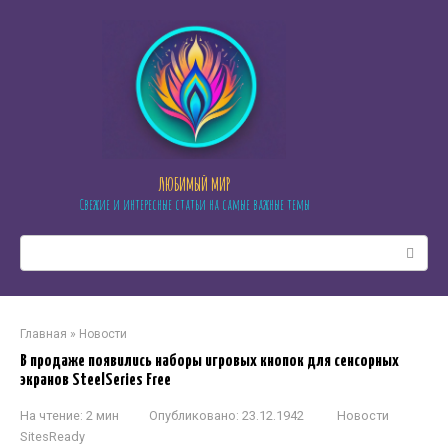
Перейти
к
контенту
ЛЮБИМЫЙ МИР
Свежие и интересные статьи на самые важные темы
Поиск:
Главная
»
Новости
В продаже появились наборы игровых кнопок для сенсорных
экранов SteelSeries Free
На чтение:
2 мин
Опубликовано:
23.12.1942
Новости
SitesReady