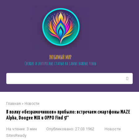
Перейти
к
контенту
ЛЮБИМЫЙ МИР
Свежие и интересные статьи на самые важные темы
Поиск:
Главная
»
Новости
В полку «безрамочников» прибыло: встречаем смартфоны MAZE
Alpha, Doogee MIX и OPPO Find 9″
На чтение:
3 мин
Опубликовано:
27.03.1962
Новости
SitesReady