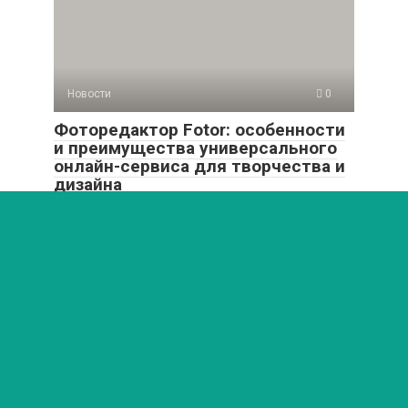
Новости
0
Фоторедактор Fotor: особенности
и преимущества универсального
онлайн-сервиса для творчества и
дизайна
Забудь о сложных программах! Фоторедактор Fotor —
это магия ретуши, стильные фильтры и дизайн
© 2026 Любимый мир
Политика конфиденциальности