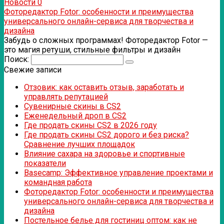
Новости
0
Фоторедактор Fotor: особенности и преимущества
универсального онлайн-сервиса для творчества и
дизайна
Забудь о сложных программах! Фоторедактор Fotor —
это магия ретуши, стильные фильтры и дизайн
Поиск:
Свежие записи
Отзовик: как оставить отзыв, заработать и
управлять репутацией
Сувенирные скины в CS2
Еженедельный дроп в CS2
Где продать скины CS2 в 2026 году
Где продать скины CS2 дорого и без риска?
Сравнение лучших площадок
Влияние сахара на здоровье и спортивные
показатели
Basecamp: Эффективное управление проектами и
командная работа
Фоторедактор Fotor: особенности и преимущества
универсального онлайн-сервиса для творчества и
дизайна
Постельное белье для гостиниц оптом: как не