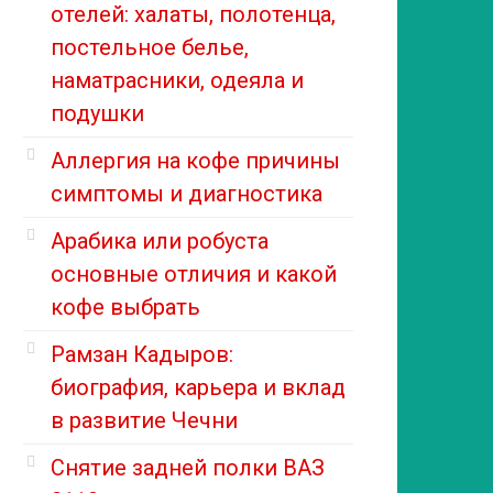
отелей: халаты, полотенца,
постельное белье,
наматрасники, одеяла и
подушки
Аллергия на кофе причины
симптомы и диагностика
Арабика или робуста
основные отличия и какой
кофе выбрать
Рамзан Кадыров:
биография, карьера и вклад
в развитие Чечни
Снятие задней полки ВАЗ