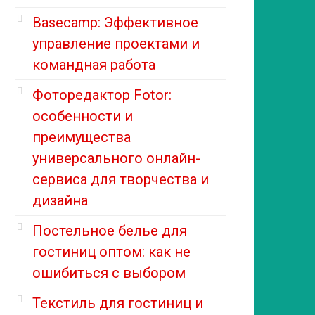
Basecamp: Эффективное
управление проектами и
командная работа
Фоторедактор Fotor:
особенности и
преимущества
универсального онлайн-
сервиса для творчества и
дизайна
Постельное белье для
гостиниц оптом: как не
ошибиться с выбором
Текстиль для гостиниц и