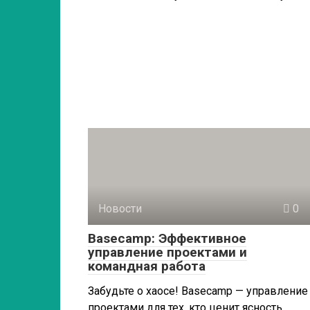
Новости
0
Basecamp: Эффективное
управление проектами и
командная работа
Забудьте о хаосе! Basecamp — управление
проектами для тех, кто ценит ясность.