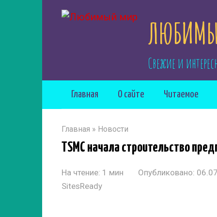
Перейти
ЛЮБИМЫ
к
контенту
Свежие и интерес
Главная
О сайте
Читаемое
Главная
»
Новости
TSMC начала строительство пред
На чтение:
1 мин
Опубликовано:
06.0
SitesReady