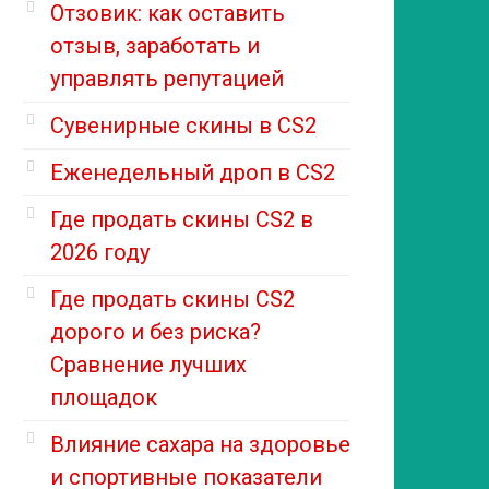
Отзовик: как оставить
отзыв, заработать и
управлять репутацией
Сувенирные скины в CS2
Еженедельный дроп в CS2
Где продать скины CS2 в
2026 году
Где продать скины CS2
дорого и без риска?
Сравнение лучших
площадок
Влияние сахара на здоровье
и спортивные показатели