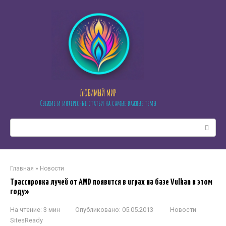
Перейти
к
контенту
ЛЮБИМЫЙ МИР
Свежие и интересные статьи на самые важные темы
Поиск:
Главная
»
Новости
Трассировка лучей от AMD появится в играх на базе Vulkan в этом
году»
На чтение:
3 мин
Опубликовано:
05.05.2013
Новости
SitesReady