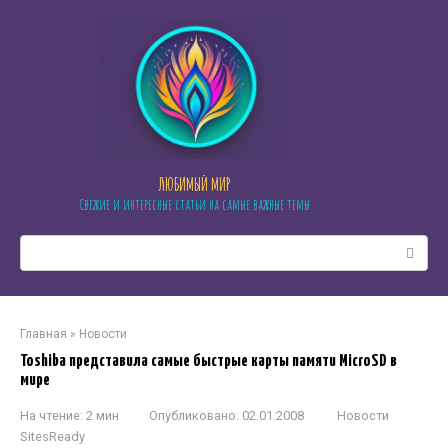
Перейти
к
контенту
ЛЮБИМЫЙ МИР
Свежие и интересные статьи на самые важные темы
Поиск:
Главная
»
Новости
Toshiba представила самые быстрые карты памяти MicroSD в
мире
На чтение:
2 мин
Опубликовано:
02.01.2008
Новости
SitesReady