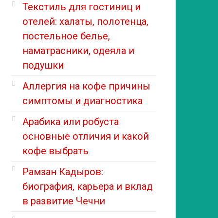
Текстиль для гостиниц и
отелей: халаты, полотенца,
постельное белье,
наматрасники, одеяла и
подушки
Аллергия на кофе причины
симптомы и диагностика
Арабика или робуста
основные отличия и какой
кофе выбрать
Рамзан Кадыров:
биография, карьера и вклад
в развитие Чечни