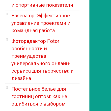
и спортивные показатели
Basecamp: Эффективное
управление проектами и
командная работа
Фоторедактор Fotor:
особенности и
преимущества
универсального онлайн-
сервиса для творчества и
дизайна
Постельное белье для
гостиниц оптом: как не
ошибиться с выбором