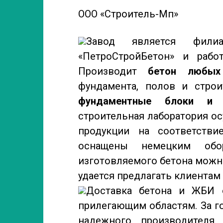
ООО «Строитель-Мп»
Завод является фили
«ПетроСтройБетон» и рабо
Производит
бетон любы
фундамента, полов и строи
фундаментные блоки и 
строительная лаборатория о
продукции на соответстви
оснащены немецким обор
изготовляемого бетона можн
удается предлагать клиента
Доставка бетона и ЖБИ о
прилегающим областям. За г
надежного производителя