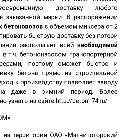
воевременную доставку любого
а заказанной марки. В распоряжении
к бетоновозов
с объемом миксера от 2
нтировать быструю доставку без потери
мпания располагает всей
необходимой
, в т.ч. бетононасосом, транспортерной
ксерами, поэтому сможет быстро и
ивку бетона прямо на строительной
дход к производству позволяет заводу
она даже в зимний период. Более
знать на сайте http://beton174.ru/.
ОМ»
я на территории ОАО «Магнитогорский