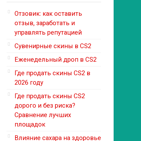
Отзовик: как оставить
отзыв, заработать и
управлять репутацией
Сувенирные скины в CS2
Еженедельный дроп в CS2
Где продать скины CS2 в
2026 году
Где продать скины CS2
дорого и без риска?
Сравнение лучших
площадок
Влияние сахара на здоровье