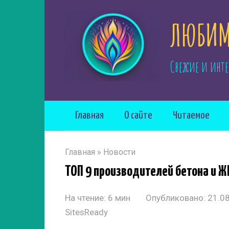
Перейти
ЛЮБИМ
к
контенту
Свежие и инте
Главная
О сайте
Читаемое
Главная
»
Новости
ТОП 9 производителей бетона и Ж
На чтение:
6 мин
Опубликовано:
21.0
SitesReady