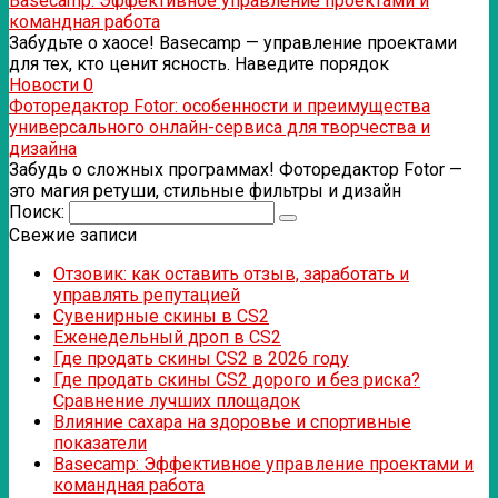
Basecamp: Эффективное управление проектами и
командная работа
Забудьте о хаосе! Basecamp — управление проектами
для тех, кто ценит ясность. Наведите порядок
Новости
0
Фоторедактор Fotor: особенности и преимущества
универсального онлайн-сервиса для творчества и
дизайна
Забудь о сложных программах! Фоторедактор Fotor —
это магия ретуши, стильные фильтры и дизайн
Поиск:
Свежие записи
Отзовик: как оставить отзыв, заработать и
управлять репутацией
Сувенирные скины в CS2
Еженедельный дроп в CS2
Где продать скины CS2 в 2026 году
Где продать скины CS2 дорого и без риска?
Сравнение лучших площадок
Влияние сахара на здоровье и спортивные
показатели
Basecamp: Эффективное управление проектами и
командная работа