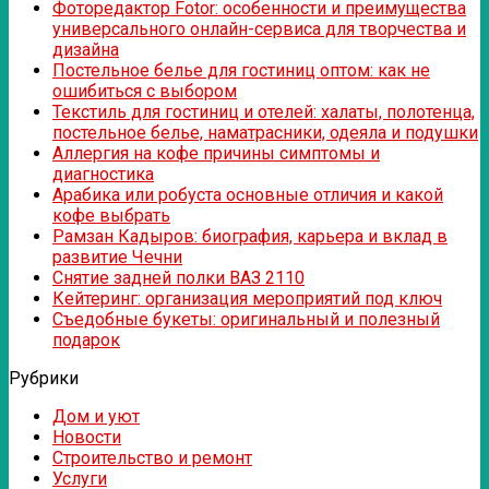
Фоторедактор Fotor: особенности и преимущества
универсального онлайн-сервиса для творчества и
дизайна
Постельное белье для гостиниц оптом: как не
ошибиться с выбором
Текстиль для гостиниц и отелей: халаты, полотенца,
постельное белье, наматрасники, одеяла и подушки
Аллергия на кофе причины симптомы и
диагностика
Арабика или робуста основные отличия и какой
кофе выбрать
Рамзан Кадыров: биография, карьера и вклад в
развитие Чечни
Снятие задней полки ВАЗ 2110
Кейтеринг: организация мероприятий под ключ
Съедобные букеты: оригинальный и полезный
подарок
Рубрики
Дом и уют
Новости
Строительство и ремонт
Услуги