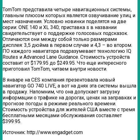
TomTom представила четыре навигационных системы,
главным плюсом которых является озвучивание улиц и
мест назначения. Условно новинки поделятся на две
серии: ONE 140 и XL 340; приставка s в названии
свидетельствует о поддержке голосовых подсказок.
Отличаются они между собой только
размерами
дисплея: 3,5 дюйма в первом случае и 4,3 – во втором.
ПО каждого навигатора подразумевает технологию IQ
Routes и Advanced Lane Guidance. Стоимость устройств
составит от $179.95 до $249.95. Что еще интересного
приготовил TomTom, читаем внутри новости.
В январе на CES компания презентовала новый
навигатор GO 740 LIVE, а вот на днях эта системы вышла
в продажу. Напомним, что она допускает загрузку
информации о трафике на дорогах, ценах на заправках и
прогнозе погоды в режиме реального времени.
Стоимость устройства для жителей США вместе с тремя
бесплатными месяцами обслуживания составляет
$399.95.
Источник: http://www.engadget.com