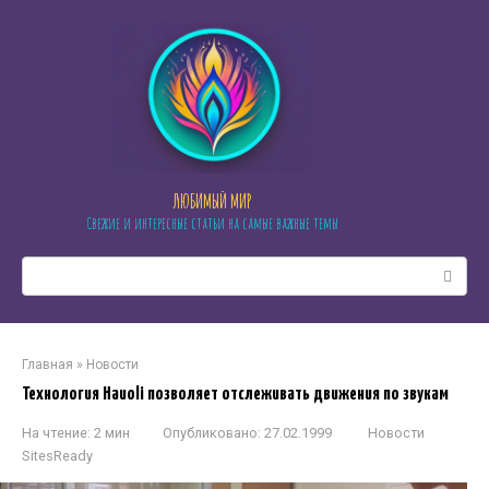
Перейти
к
контенту
ЛЮБИМЫЙ МИР
Свежие и интересные статьи на самые важные темы
Поиск:
Главная
»
Новости
Технология Hauoli позволяет отслеживать движения по звукам
На чтение:
2 мин
Опубликовано:
27.02.1999
Новости
SitesReady