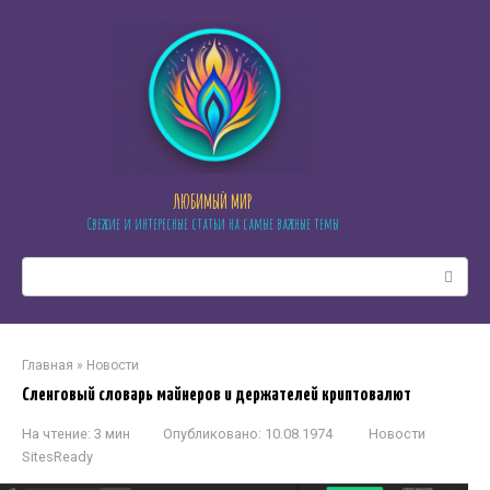
Перейти
к
контенту
ЛЮБИМЫЙ МИР
Свежие и интересные статьи на самые важные темы
Поиск:
Главная
»
Новости
Сленговый словарь майнеров и держателей криптовалют
На чтение:
3 мин
Опубликовано:
10.08.1974
Новости
SitesReady