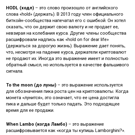
HODL (ходл)
– это слово произошло от английского
слова «hold» (держать). В 2013 году член официального
биткойн-сообщества напечатал его с ошибкой. Он хотел
сказать, что он держит свою валюту и не продает ее,
невзирая на колебания курса. Другие члены сообщества
расшифровали надпись как «hold on for dear life»
(держаться за дорогую жизнь). Выражение дает понять,
что, несмотря на падение курса, держатели криптовалют
не продают их. Иногда это выражение имеет и полностью
обратный смысл, но используется в качестве фальшивого
сигнала.
To the moon (до луны)
– это выражение используется
для обозначения пика роста цен на криптовалюты. Когда
монета «лунится», это означает, что ее цена достигла
пика и дальше будет только падать. Это подходящее
время для ее продажи.
When Lambo (когда Ламбо)
– это выражение
расшифровывается как «когда ты купишь Lamborghini?».