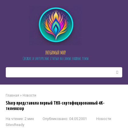
Перейти
к
контенту
ЛЮБИМЫЙ МИР
Свежие и интересные статьи на самые важные темы
Поиск:
Главная
»
Новости
Sharp представила первый THX-сертифицированный 4K-
телевизор
На чтение:
2 мин
Опубликовано:
04.05.2001
Новости
SitesReady