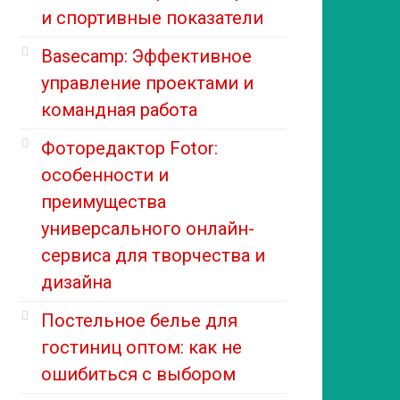
и спортивные показатели
Basecamp: Эффективное
управление проектами и
командная работа
Фоторедактор Fotor:
особенности и
преимущества
универсального онлайн-
сервиса для творчества и
дизайна
Постельное белье для
гостиниц оптом: как не
ошибиться с выбором