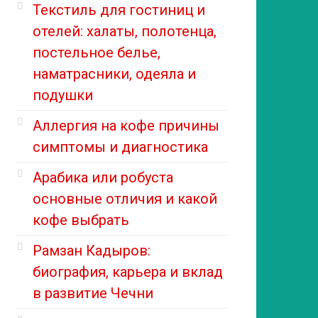
Текстиль для гостиниц и
отелей: халаты, полотенца,
постельное белье,
наматрасники, одеяла и
подушки
Аллергия на кофе причины
симптомы и диагностика
Арабика или робуста
основные отличия и какой
кофе выбрать
Рамзан Кадыров:
биография, карьера и вклад
в развитие Чечни