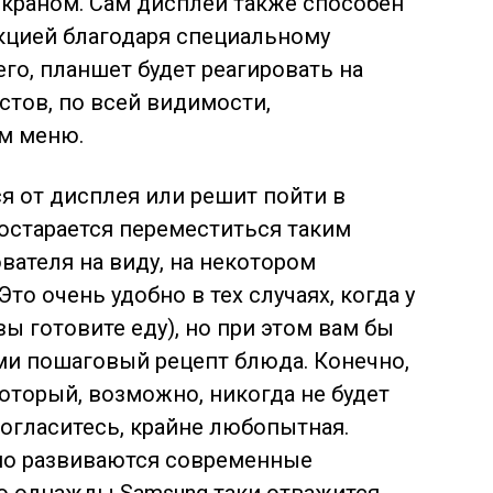
экраном. Сам дисплей также способен
кцией благодаря специальному
го, планшет будет реагировать на
тов, по всей видимости,
м меню.
я от дисплея или решит пойти в
постарается переместиться таким
вателя на виду, на некотором
то очень удобно в тех случаях, когда у
вы готовите еду), но при этом вам бы
ми пошаговый рецепт блюда. Конечно,
который, возможно, никогда не будет
согласитесь, крайне любопытная.
ьно развиваются современные
то однажды Samsung таки отважится