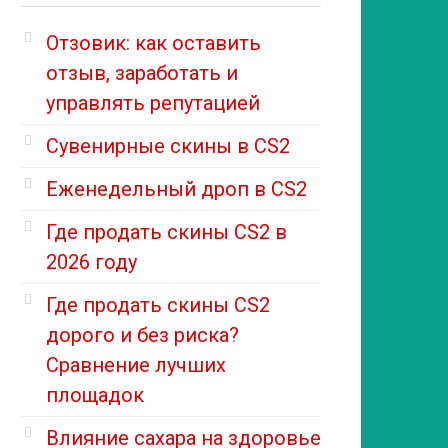
Отзовик: как оставить
отзыв, заработать и
управлять репутацией
Сувенирные скины в CS2
Еженедельный дроп в CS2
Где продать скины CS2 в
2026 году
Где продать скины CS2
дорого и без риска?
Сравнение лучших
площадок
Влияние сахара на здоровье