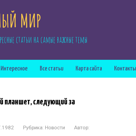
ЫЙ МИР
ресные статьи на самые важные темы
Интересное
Все статьи
Карта сайта
Контакт
й планшет, следующий за
7.1982
Рубрика:
Новости
Автор: