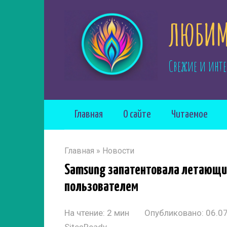
Перейти
ЛЮБИМ
к
контенту
Свежие и инте
Главная
О сайте
Читаемое
Главная
»
Новости
Samsung запатентовала летающи
пользователем
На чтение:
2 мин
Опубликовано:
06.0
SitesReady