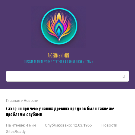
Перейти
к
контенту
ЛЮБИМЫЙ МИР
Свежие и интересные статьи на самые важные темы
Поиск:
Главная
»
Новости
Сахар ни при чем: у наших древних предков были такие же
проблемы с зубами
На чтение:
4 мин
Опубликовано:
12.03.1966
Новости
SitesReady