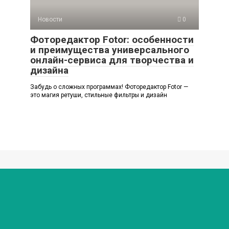
Новости
0
Фоторедактор Fotor: особенности
и преимущества универсального
онлайн-сервиса для творчества и
дизайна
Забудь о сложных программах! Фоторедактор Fotor —
это магия ретуши, стильные фильтры и дизайн
© 2026 Любимый мир
Политика конфиденциальности
Внимание! В публикациях могут встречаются упоминания
и логотипы Facebook* и Instagram* - данные социальные
сети являются продуктами организации Meta,