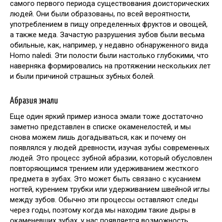
самого первого периода существования доисторических
людей. Они были образованы, по всей вероятности,
употреблением в пищу определенных фруктов и овощей,
а также меда. Зачастую разрушения зубов были весьма
обильные, как, например, у недавно обнаруженного вида
Homo naledi. Эти полости были настолько глубокими, что
наверняка формировались на протяжении нескольких лет
и были причиной страшных зубных болей.
Абразия эмали
Еще один яркий пример износа эмали тоже достаточно
заметно представлен в списке окаменелостей, и мы
снова можем лишь догадываться, как и почему он
появлялся у людей древности, изучая зубы современных
людей. Это процесс зубной абразии, который обусловлен
повторяющимся трением или удерживанием жесткого
предмета в зубах. Это может быть связано с кусанием
ногтей, курением трубки или удерживанием швейной иглы
между зубов. Обычно эти процессы оставляют следы
через годы, поэтому когда мы находим такие дыры в
окаменевших зубах, у нас появляется возможность