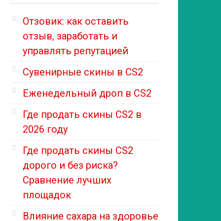
Отзовик: как оставить
отзыв, заработать и
управлять репутацией
Сувенирные скины в CS2
Еженедельный дроп в CS2
Где продать скины CS2 в
2026 году
Где продать скины CS2
дорого и без риска?
Сравнение лучших
площадок
Влияние сахара на здоровье