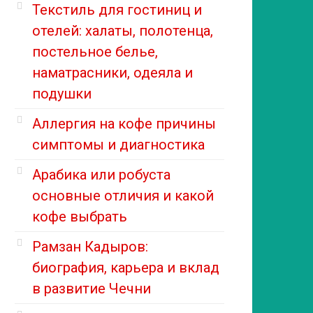
Текстиль для гостиниц и
отелей: халаты, полотенца,
постельное белье,
наматрасники, одеяла и
подушки
Аллергия на кофе причины
симптомы и диагностика
Арабика или робуста
основные отличия и какой
кофе выбрать
Рамзан Кадыров:
биография, карьера и вклад
в развитие Чечни