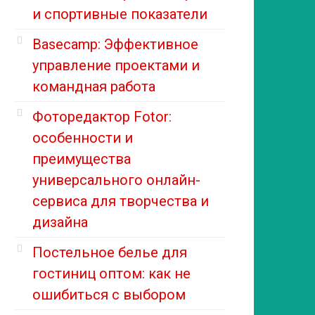
и спортивные показатели
Basecamp: Эффективное
управление проектами и
командная работа
Фоторедактор Fotor:
особенности и
преимущества
универсального онлайн-
сервиса для творчества и
дизайна
Постельное белье для
гостиниц оптом: как не
ошибиться с выбором