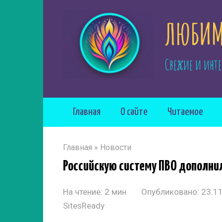
Перейти
ЛЮБИМ
к
контенту
Свежие и инте
Главная
О сайте
Читаемое
Главная
»
Новости
Российскую систему ПВО дополни
На чтение:
2 мин
Опубликовано:
23.1
SitesReady