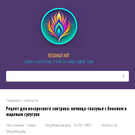
Перейти
к
контенту
ЛЮБИМЫЙ МИР
Свежие и интересные статьи на самые важные темы
Поиск:
Главная
»
Новости
Рецепт для воскресного завтрака: яичница-глазунья с беконом и
жареным сулугуни
На чтение:
1 мин
Опубликовано:
10.03.1901
Новости
SitesReady