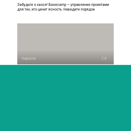
Забудьте о хаосе! Basecamp — управление проектами
для тех, кто ценит ясность. Наведите порядок
Новости
0
Фоторедактор Fotor: особенности
и преимущества универсального
онлайн-сервиса для творчества и
дизайна
Забудь о сложных программах! Фоторедактор Fotor —
это магия ретуши, стильные фильтры и дизайн