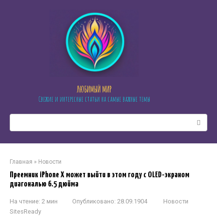
Перейти
к
контенту
ЛЮБИМЫЙ МИР
Свежие и интересные статьи на самые важные темы
Поиск:
Главная
»
Новости
Преемник iPhone X может выйти в этом году с OLED-экраном
диагональю 6.5 дюйма
На чтение:
2 мин
Опубликовано:
28.09.1904
Новости
SitesReady