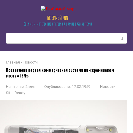
Перейти
к
контенту
ЛЮБИМЫЙ МИР
Свежие и интересные статьи на самые важные темы
Поиск:
Главная
»
Новости
Поставлена первая коммерческая система на «кремниевом
мозге» IBM»
На чтение:
2 мин
Опубликовано:
17.02.1959
Новости
SitesReady